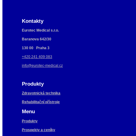
Kontakty
Eurotec Medical s.r.o.
Baranova 642/30
130 00 Praha 3
+420 241 409 083
info@eurotec-medical.cz
Produkty
Zdravotnická technika
Rehabilitační přístroje
Menu
Produkty
Prospekty a ceníky