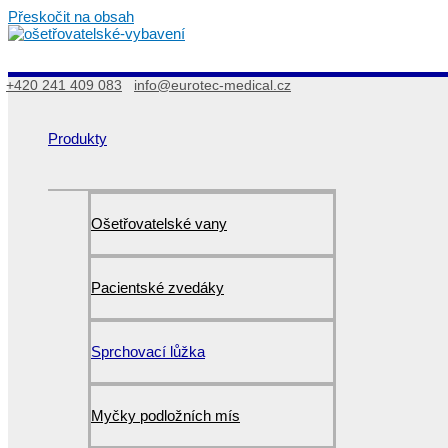
Přeskočit na obsah
+420 241 409 083
info@eurotec-medical.cz
Produkty
Ošetřovatelské vany
Pacientské zvedáky
Sprchovací lůžka
Myčky podložních mís