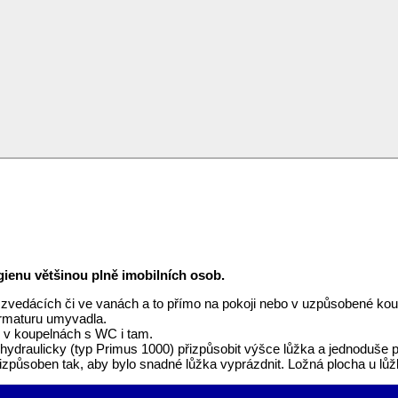
gienu většinou plně imobilních osob.
na zvedácích či ve vanách a to přímo na pokoji nebo v uzpůsobené k
armaturu umyvadla.
, v koupelnách s WC i tam.
 hydraulicky (typ Primus 1000) přizpůsobit výšce lůžka a jednoduše 
izpůsoben tak, aby bylo snadné lůžka vyprázdnit. Ložná plocha u lůžk